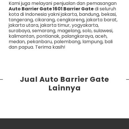
Kami juga melayani penjualan dan pemasangan
Auto Barrier Gate 1601 Barrier Gate
di seluruh
kota di Indonesia yakni
jakarta
,
bandung
,
bekasi
,
tangerang
,
cikarang
,
cengkareng
,
jakarta barat
,
jakarta utara
,
jakarta timur
,
yogyakarta
,
surabaya
,
semarang
,
magelang
,
solo
,
sulawesi
,
kalimantan
,
pontianak
,
palangkaraya
,
aceh
,
medan
,
pekanbaru
,
palembang
,
lampung
,
bali
dan
papua
. Terima kasih!
Jual Auto Barrier Gate
Lainnya