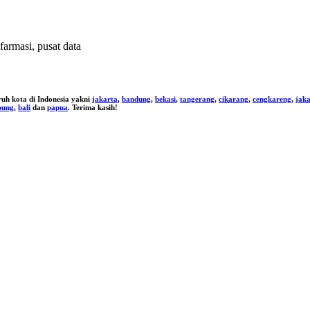
 farmasi, pusat data
ruh kota di Indonesia yakni
jakarta
,
bandung
,
bekasi
,
tangerang
,
cikarang
,
cengkareng
,
jaka
pung
,
bali
dan
papua
. Terima kasih!