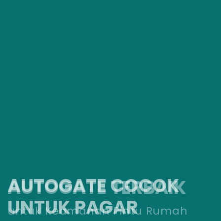
AUTOGATE COCOK
AUTOGATE TERBAIK
UNTUK PAGAR
untuk Keamanan Pintu Rumah