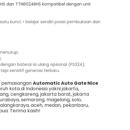
S dan TTN6024RHS kompatibel dengan unit
u kunci: • belajar sendiri posisi pembukaan dan
menutup;
;
 dengan baterai isi ulang opsional (PS324);
i sensitif generasi terbaru.
an pemasangan
Automatic Auto Gate Nice
uruh kota di Indonesia yakni
jakarta
,
rang
,
cengkareng
,
jakarta barat
,
jakarta
urabaya
,
semarang
,
magelang
,
solo
,
alangkaraya
,
aceh
,
medan
,
pekanbaru
,
pua
. Terima kasih!