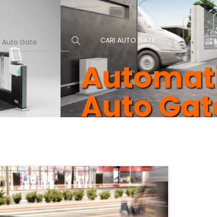
CARI AUTO GATE
Automat
Auto Gat
rasi
ara