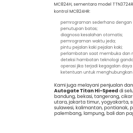
MC824H, sementara model TTN3724RH
kontrol MC824HR:
pemrograman sederhana dengan sat
penutupan batas;
diagnosa kesalahan otomatis;
pemrograman waktu jeda;
pintu pejalan kaki pejalan kaki;
perlambatan saat membuka dan 
deteksi hambatan teknologi ganda
operasi jika terjadi kegagalan daya
ketentuan untuk menghubungkan tep
Kami juga melayani penjualan d
Autogate Titan Hi-Speed
di sel
bandung
,
bekasi
,
tangerang
,
cika
utara
,
jakarta timur
,
yogyakarta
,
s
sulawesi
,
kalimantan
,
pontianak
,
p
palembang
,
lampung
,
bali
dan
pa