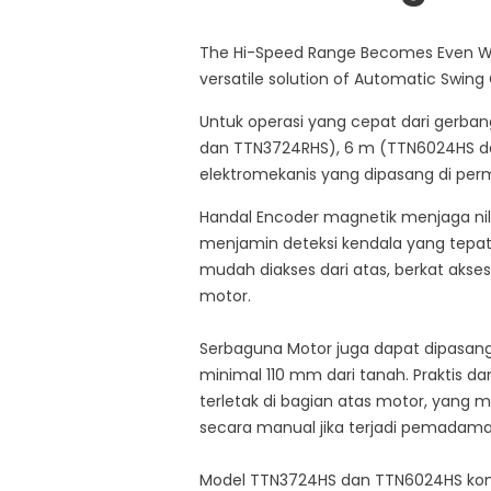
The Hi-Speed Range Becomes Even Wide
versatile solution of Automatic Swing
Untuk operasi yang cepat dari gerb
dan TTN3724RHS), 6 m (TTN6024HS d
elektromekanis yang dipasang di pe
Handal Encoder magnetik menjaga nila
menjamin deteksi kendala yang tepat.
mudah diakses dari atas, berkat aks
motor.
Serbaguna Motor juga dapat dipasang
minimal 110 mm dari tanah. Praktis
terletak di bagian atas motor, yang
secara manual jika terjadi pemadama
Model TTN3724HS dan TTN6024HS komp