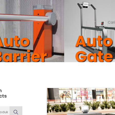
Auto
Auto
arrier
Gate
Gate
Imig
Band
h
cts