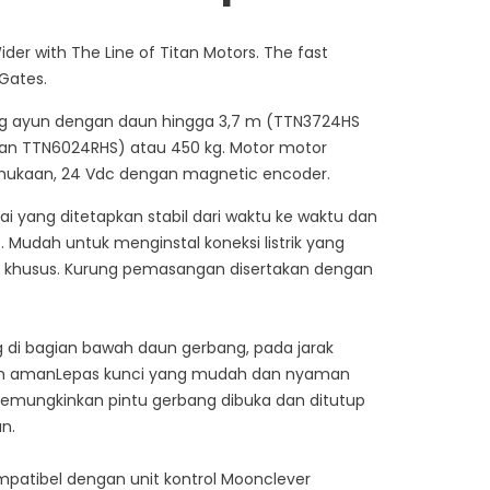
r with The Line of Titan Motors. The fast
 Gates.
ang ayun dengan daun hingga 3,7 m (TTN3724HS
an TTN6024RHS) atau 450 kg. Motor motor
rmukaan, 24 Vdc dengan magnetic encoder.
i yang ditetapkan stabil dari waktu ke waktu dan
 Mudah untuk menginstal koneksi listrik yang
es khusus. Kurung pemasangan disertakan dengan
 di bagian bawah daun gerbang, pada jarak
 dan amanLepas kunci yang mudah dan nyaman
 memungkinkan pintu gerbang dibuka dan ditutup
n.
atibel dengan unit kontrol Moonclever