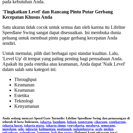
pada kebutuhan Anda.
'Tingkatkan Level' dan Rancang Pintu Putar Gerbang
Kecepatan Khusus Anda
Satu ukuran tidak cocok untuk semua dan oleh karena itu Lifeline
Speedlane Swing sangat dapat disesuaikan. Ini membuka dunia
peluang untuk membuat pintu pagar gerbang kecepatan Anda
sendiri.
Untuk memulai, pilih dari berbagai opsi standar kualitas. Lalu,
'Level Up' di tempat yang paling penting bagi perusahaan Anda.
Apakah itu pada estetika atau keamanan, Anda dapat 'Naik Level'
dalam salah satu kategori ini:
Throughput
Keamanan
Keamanan
Estetika
Teknologi
Kenyamanan
Anda sedang mencari
Speed Gate Turnstile: Lifeline Speedlane Swing
dan pemasangan di
seluruh di kota Indonesia,
jakarta
,
bandung
,
bekasi
,
tangerang
,
cikarang
,
cengkareng
,
jakarta barat
,
jakarta utara
,
jakarta timur
,
yogyakarta
,
surabaya
,
semarang
,
magelang
,
solo
,
sulawesi
,
kalimantan
,
pontianak
,
palangkaraya
,
aceh
,
medan
,
pekanbaru
,
palembang
,
lampung
,
bali
dan
papua
. Hubungi kami sekarang juga!