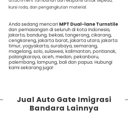
attachment tambahan dan ekspansi untuk sepeda,
kursi roda, dan pengangkutan material.
Anda sedang mencari
MPT Dual-lane Turnstile
dan pemasangan di seluruh di kota Indonesia,
jakarta
,
bandung
,
bekasi
,
tangerang
,
cikarang
,
cengkareng
,
jakarta barat
,
jakarta utara
,
jakarta
timur
,
yogyakarta
,
surabaya
,
semarang
,
magelang
,
solo
,
sulawesi
,
kalimantan
,
pontianak
,
palangkaraya
,
aceh
,
medan
,
pekanbaru
,
palembang
,
lampung
,
bali
dan
papua
. Hubungi
kami sekarang juga!
Jual Auto Gate Imigrasi
Bandara Lainnya